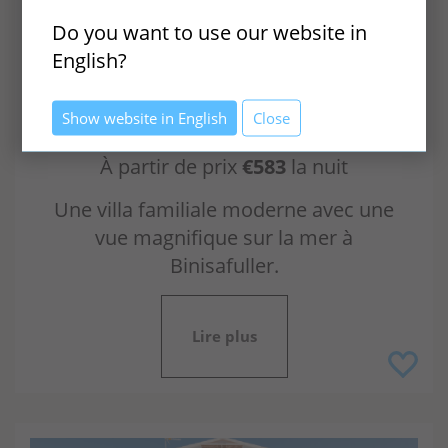
VN377
Do you want to use our website in
Villa Sirocco
English?
BINISAFULLER
Show website in English
Close
Prestige
À partir de prix
€583
la nuit
Une villa familiale moderne avec une
vue magnifique sur la mer à
Binisafuller.
Lire plus