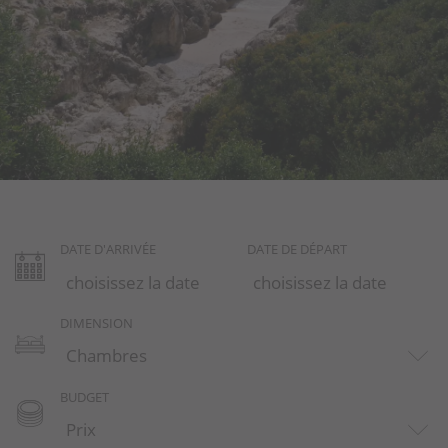
Alaior
Binibeca
Binibeca Vell
Binisafuller
Ciutadella
Cala Llonga
DATE D'ARRIVÉE
DATE DE DÉPART
Cap D'en Font
DIMENSION
Es Migjorn Gran
Mahon
BUDGET
Na Macaret