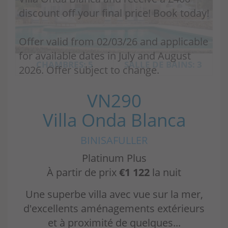
discount off your final price! Book today!
Offer valid from 02/03/26 and applicable
for available dates in July and August
CHAMBRES: 5
SALLE DE BAINS: 3
2026. Offer subject to change.
VN290
Villa Onda Blanca
BINISAFULLER
Platinum Plus
À partir de prix
€1 122
la nuit
Une superbe villa avec vue sur la mer,
d'excellents aménagements extérieurs
et à proximité de quelques...