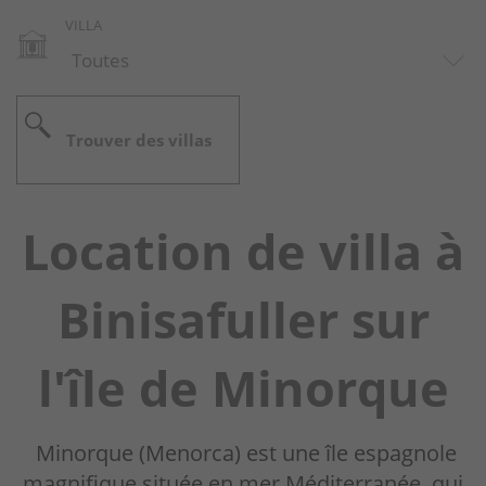
VILLA
Port Addaia
Punta Prima
Trouver des villas
Arenal d'en Castell
San Lluis
Location de villa à
Son Bou
Binisafuller sur
Son Ganxo
Torret
l'île de Minorque
Trebaluger
Minorque (Menorca) est une île espagnole
Inspiration
magnifique située en mer Méditerranée, qui