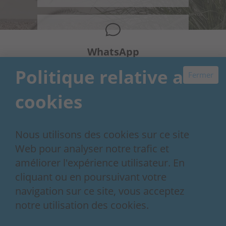
WhatsApp
+34 648 954 603
Politique relative aux
Fermer
cookies
Nous utilisons des cookies sur ce site
Our 30+ year story
Contact
Web pour analyser notre trafic et
Conditions de réservation
améliorer l'expérience utilisateur. En
Politique de confidentialité
cliquant ou en poursuivant votre
Contactez-nous dès maintenant
navigation sur ce site, vous acceptez
notre utilisation des cookies.