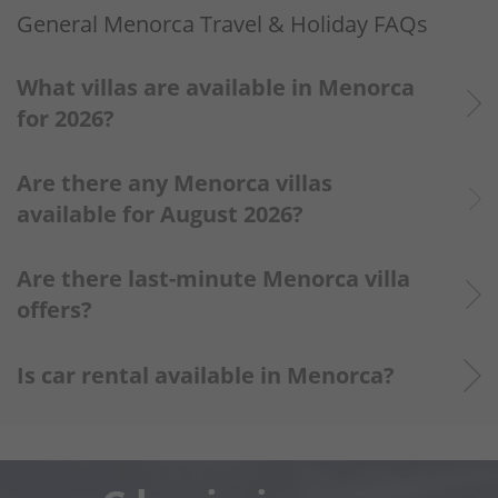
General Menorca Travel & Holiday FAQs
What villas are available in Menorca
for 2026?
2026 bookings are open now. Secure
Are there any Menorca villas
your preferred villa early to get the best
available for August 2026?
choice.
We still have Menorca villas free but
Are there last-minute Menorca villa
filling fast. Check our live calendar or
offers?
contact us for up-to-date availability.
Yes — see our Menorca Villa Offers
Is car rental available in Menorca?
page for the latest deals.
Yes — car hire is recommended and we
work with a trusted local company for
easy airport pickup.