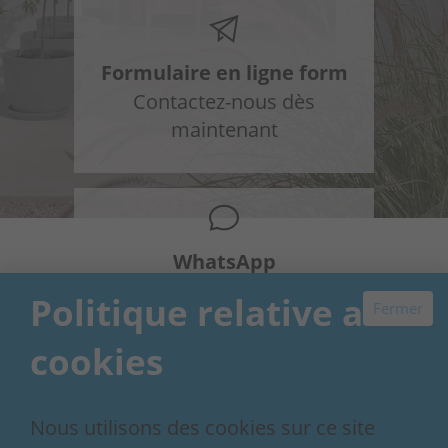
Formulaire en ligne form
Contactez-nous dès
maintenant
WhatsApp
+34 648 954 603
Politique relative aux
Fermer
cookies
Nous utilisons des cookies sur ce site
Our 30+ year story
Contact