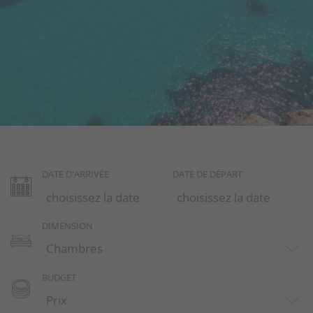
Services de conciergerie
Menorca Ecotourism and Sustainability
FAQ Questions fréquentes sur les villas
à Minorque
Offres
Pourquoi nous?
DATE D'ARRIVÉE
DATE DE DÉPART
Propriétaires
Portail
DIMENSION
BUDGET