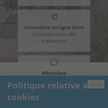
Formulaire en ligne form
Contactez-nous dès
maintenant
WhatsApp
+34 648 954 603
Politique relative aux
Fermer
cookies