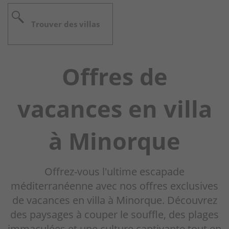
Crédit VIP
Trouver des villas
Pourquoi nous?
Propriétaires
Offres de
Portail
vacances en villa
à Minorque
Offrez-vous l'ultime escapade
méditerranéenne avec nos offres exclusives
de vacances en villa à Minorque. Découvrez
des paysages à couper le souffle, des plages
immaculées et une culture captivante tout en