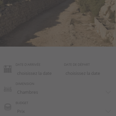
Alaior
Binibeca
Binibeca Vell
Binisafuller
Ciutadella
Cala Llonga
DATE D'ARRIVÉE
DATE DE DÉPART
Cap D'en Font
DIMENSION
Es Migjorn Gran
Mahon
BUDGET
Na Macaret