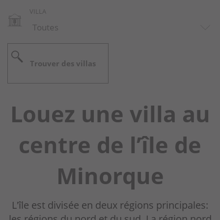
VILLA
Port Addaia
Punta Prima
Trouver des villas
Arenal d'en Castell
San Lluis
Louez une villa au
Son Bou
centre de l’île de
Son Ganxo
Torret
Minorque
Trebaluger
L'île est divisée en deux régions principales:
Inspiration
les régions du nord et du sud. La région nord