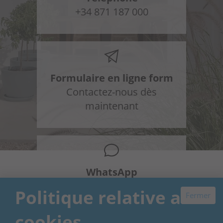
+34 871 187 000
Formulaire en ligne form
Contactez-nous dès
maintenant
WhatsApp
+34 648 954 603
Politique relative aux
Fermer
cookies