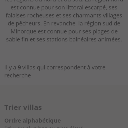
est connue pour son littoral escarpé, ses
Villas
falaises rocheuses et ses charmants villages
de pêcheurs. En revanche, la région sud de
Minorque
Minorque est connue pour ses plages de
Offres
sable fin et ses stations balnéaires animées.
Pourquoi nous?
Propriétaires
Il y a
9
villas qui correspondent à votre
recherche
Portail
Trier villas
Ordre alphabétique