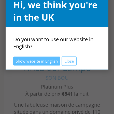
Hi, we think you're
in the UK
Do you want to use our website in
CHAMBRES: 8
SALLE DE BAINS: 8
English?
VN210
Show website in English
Close
Finca del Campo
SON BOU
Platinum Plus
À partir de prix
€841
la nuit
Une fabuleuse maison de campagne
située dans un domaine privé de 110