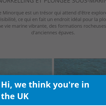
NORKELLING
ET PLONGÉE SOUS-MARI
inorque est un trésor qui attend d'être exploré. 
isibilité, ce qui en fait un endroit idéal pour la p
e vie marine vibrante, des formations rocheuse
d'anciennes épaves.
Hi, we think you're in
the UK