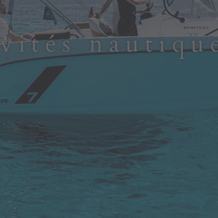
 Minorque
ivités nautiq