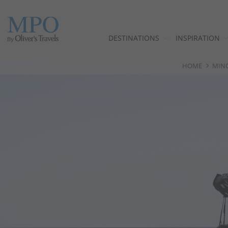
DESTINATIONS
INSPIRATION
HOME
MIN
Destinations
Inspiration
Villas
Minorque
Blog de voyage à Minorque
Services de conciergerie
Menorca Ecotourism and Sustainability