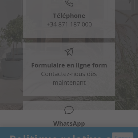
Téléphone
+34 871 187 000
Formulaire en ligne form
Contactez-nous dès
maintenant
WhatsApp
+34 648 954 603
Fermer