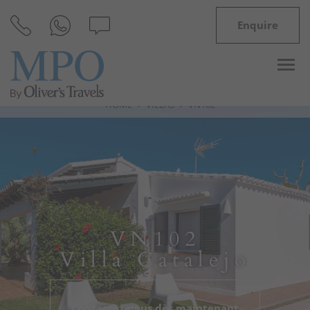
Enquire
HOME
VILLAS
VN102
Destinations
Inspiration
Villas
VN102
Minorque
Villa Catalejo
Offres
Contactez-nous dès maintenant