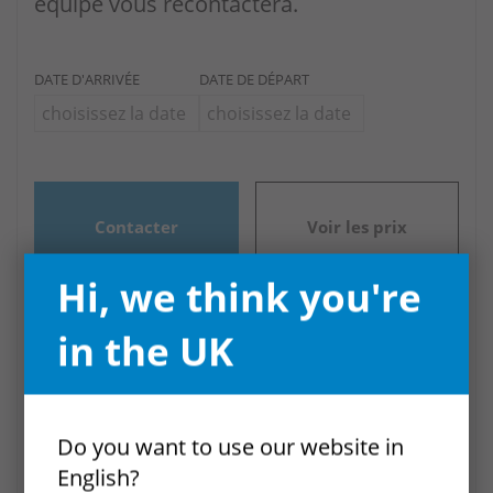
équipe vous recontactera.
DATE D'ARRIVÉE
DATE DE DÉPART
Contacter
Voir les prix
Hi, we think you're
Offre spéciale en VN102
in the UK
1 août 2026 - 29 septembre 2026
Enjoy 5% off your stay between 1st June -
30th September 2026!
Do you want to use our website in
English?