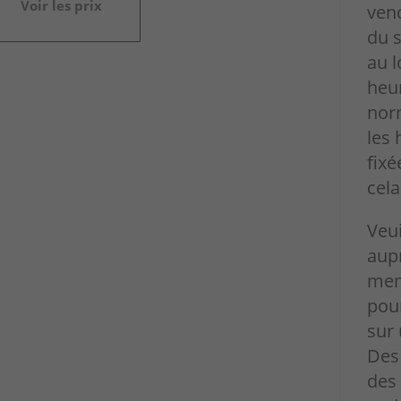
Voir les prix
ven
du 
au l
heur
nor
les 
fix
cela
Veui
aupr
mem
pour
sur 
Des 
des