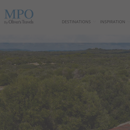
DESTINATIONS
INSPIRATION
Destinations
Inspiration
Villas
Minorque
Offres
Pourquoi nous?
Propriétaires