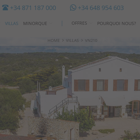
+34 871 187 000
+34 648 954 603
OFFRES
VILLAS
MINORQUE
POURQUOI NOUS?
HOME
VILLAS
VN210