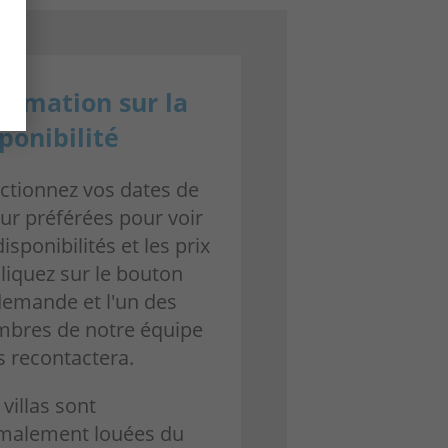
ormation sur la
ponibilité
ectionnez vos dates de
ur préférées pour voir
disponibilités et les prix
liquez sur le bouton
demande et l'un des
bres de notre équipe
s recontactera.
villas sont
malement louées du