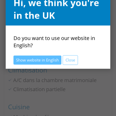
Hi, we think you're
Stationnement privé
in the UK
Piscine
Parasols de piscine (0)
Terrasse ombragée
Do you want to use our website in
Chaise longue (6)
English?
Terrasse de piscine
Show website in English
Close
Climatisation
A/C dans la chambre matrimoniale
Climatisation partielle
Cuisine