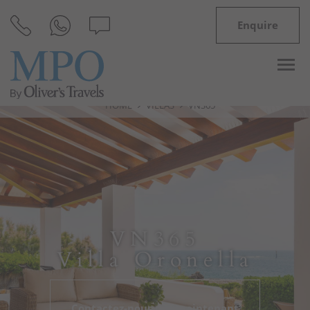
Enquire
HOME
VILLAS
VN365
Destinations
Inspiration
Villas
VN365
Minorque
Villa Oronella
Offres
Contactez-nous dès maintenant