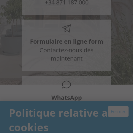
+34 871 187 000
Formulaire en ligne form
Contactez-nous dès
maintenant
WhatsApp
+34 648 954 603
Politique relative aux
Fermer
cookies