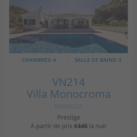
CHAMBRES: 4
SALLE DE BAINS: 3
VN214
Villa Monocroma
BINIBECA
Prestige
À partir de prix
€446
la nuit