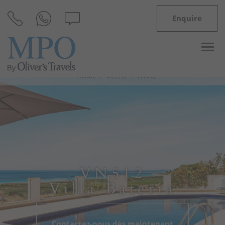
Enquire
HOME
VILLAS
VN512
Destinations
Inspiration
Villas
VN512
Minorque
Villa Bateria
Offres
Contactez-nous dès maintenant