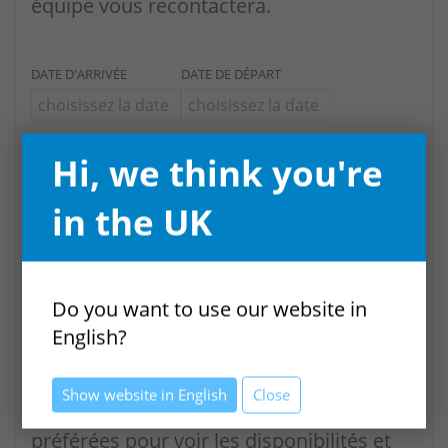
équipe vous recontactera.
DATE D'ARRIVÉE
DATE DE DÉPART
Hi, we think you're
in the UK
Contacter
Voir les prix
Do you want to use our website in
Information sur la
English?
disponibilité
Show website in English
Close
Sélectionnez vos dates de séjour
préférées pour voir les disponibilités et