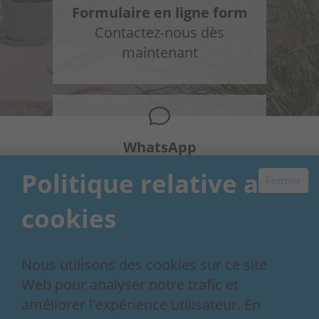
Formulaire en ligne form
Contactez-nous dès
maintenant
WhatsApp
+34 648 954 603
Politique relative aux
Fermer
cookies
Nous utilisons des cookies sur ce site
Our 30+ year story
Contact
Web pour analyser notre trafic et
Conditions de réservation
améliorer l'expérience utilisateur. En
Politique de confidentialité