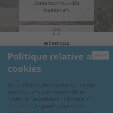
Contactez-nous dès
maintenant
WhatsApp
+34 648 954 603
Politique relative aux
Fermer
cookies
Nous utilisons des cookies sur ce site
Our 30+ year story
Contact
Web pour analyser notre trafic et
Conditions de réservation
améliorer l'expérience utilisateur. En
Politique de confidentialité
cliquant ou en poursuivant votre
Contactez-nous dès maintenant