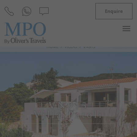
Enquire
HOME
VILLAS
VN915
Destinations
Inspiration
Villas
VN915
Minorque
Villa Patoli
Offres
Contactez-nous dès maintenant