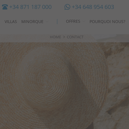
+34 871 187 000
+34 648 954 603
OFFRES
VILLAS
MINORQUE
POURQUOI NOUS?
HOME
CONTACT