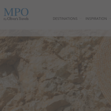
DESTINATIONS
INSPIRATION
Destinations
Inspiration
Villas
Minorque
Offres
Pourquoi nous?
Propriétaires