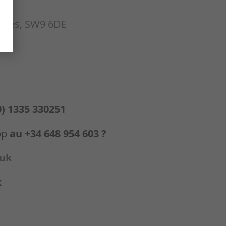
ondres, SW9 6DE
0) 1335 330251
pp
au +34 648 954 603 ?
.uk
k