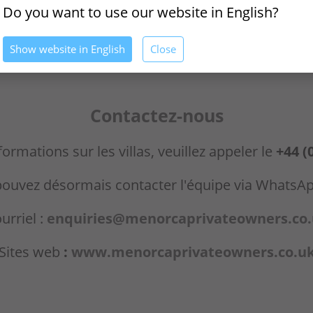
Do you want to use our website in English?
ester House, Kennington Park, 1-3 Brixton Rd, L
Show website in English
Close
Contactez-nous
formations sur les villas, veuillez appeler le
+44 (
pouvez désormais contacter l'équipe via WhatsA
urriel :
enquiries@menorcaprivateowners.co
Sites web
:
www.menorcaprivateowners.co.u